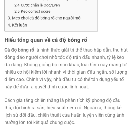
Cược chẵn lẻ Odd/Even
Kèo correct score
Mẹo chơi cá độ bóng rổ cho người mới
Kết luận
Hiểu tổng quan về cá độ bóng rổ
Cá độ bóng rổ
là hình thức giải trí thể thao hấp dẫn, thu hút
đông đảo người chơi nhờ tốc độ trận đấu nhanh, tỷ lệ kèo
đa dạng. Không giống bộ môn khác, loại hình này mang tới
nhiều cơ hội kiếm lời nhanh vì thời gian đấu ngắn, số lượng
điểm cao. Chính vì vậy, nhà đầu tư có thể tận dụng yếu tố
này để đưa ra quyết định cược linh hoạt.
Cách gia tăng chiến thắng là phân tích kỹ phong độ cầu
thủ, đội hình ra sân, hiệu suất ném rổ. Ngoài ra, thống kê
lịch sử đối đầu, chiến thuật của huấn luyện viên cũng ảnh
hưởng lớn tới kết quả chung cuộc.