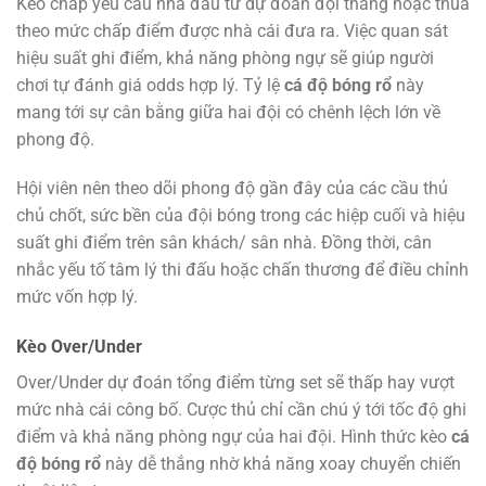
Kèo chấp yêu cầu nhà đầu tư dự đoán đội thắng hoặc thua
theo mức chấp điểm được nhà cái đưa ra. Việc quan sát
hiệu suất ghi điểm, khả năng phòng ngự sẽ giúp người
chơi tự đánh giá odds hợp lý. Tỷ lệ
cá độ bóng rổ
này
mang tới sự cân bằng giữa hai đội có chênh lệch lớn về
phong độ.
Hội viên nên theo dõi phong độ gần đây của các cầu thủ
chủ chốt, sức bền của đội bóng trong các hiệp cuối và hiệu
suất ghi điểm trên sân khách/ sân nhà. Đồng thời, cân
nhắc yếu tố tâm lý thi đấu hoặc chấn thương để điều chỉnh
mức vốn hợp lý.
Kèo Over/Under
Over/Under dự đoán tổng điểm từng set sẽ thấp hay vượt
mức nhà cái công bố. Cược thủ chỉ cần chú ý tới tốc độ ghi
điểm và khả năng phòng ngự của hai đội. Hình thức kèo
cá
độ bóng rổ
này dễ thắng nhờ khả năng xoay chuyển chiến