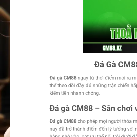
Đá Gà CM88
Đá gà CM88
ngay từ thời điểm mới ra m
thể theo dõi đầy đủ những trận chiến hấ
kiếm tiền nhanh chóng.
Đá gà CM88 – Sân chơi 
Đá gà CM88
cho phép mọi người thỏa m
nay đã trở thành điểm đến lý tưởng với 
hàng nhờ vào loạt ưu thế nổi trội dưới đ