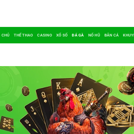
 CHỦ
THỂ THAO
CASINO
XỔ SỐ
ĐÁ GÀ
NỔ HŨ
BẮN CÁ
KHUY