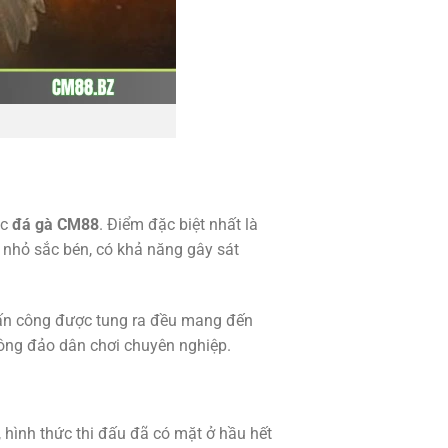
ục
đá gà CM88
. Điểm đặc biệt nhất là
o nhỏ sắc bén, có khả năng gây sát
 tấn công được tung ra đều mang đến
đông đảo dân chơi chuyên nghiệp.
, hình thức thi đấu đã có mặt ở hầu hết