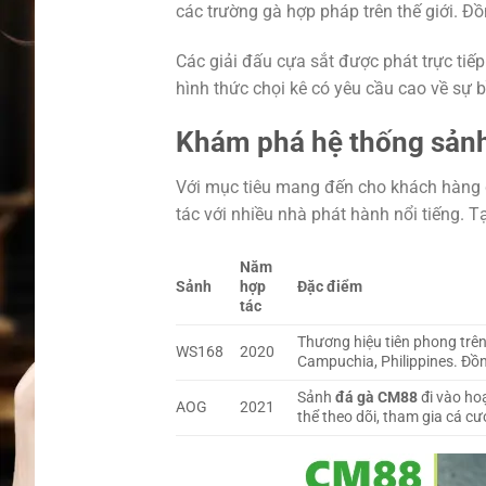
các trường gà hợp pháp trên thế giới. Đ
Các giải đấu cựa sắt được phát trực tiế
hình thức chọi kê có yêu cầu cao về sự b
Khám phá hệ thống sản
Với mục tiêu mang đến cho khách hàng dị
tác với nhiều nhà phát hành nổi tiếng.
Năm
Sảnh
hợp
Đặc điểm
tác
Thương hiệu tiên phong trên 
WS168
2020
Campuchia, Philippines. Đồn
Sảnh
đá gà CM88
đi vào ho
AOG
2021
thể theo dõi, tham gia cá c