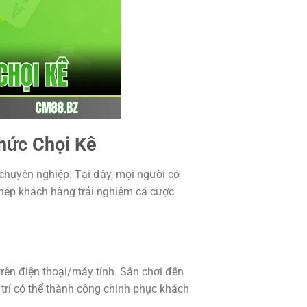
hức Chọi Kê
chuyên nghiệp. Tại đây, mọi người có
hép khách hàng trải nghiệm cá cược
ên điện thoại/máy tính. Sân chơi đến
trí có thể thành công chinh phục khách