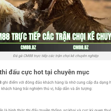
Đá gà CM88 trực tiếp các trận chọi kê chuyên nghiệp
thi đấu cực hot tại chuyên mục
8
ghi điểm với đông đảo khách hàng là nhờ cung cấp đa dạng hì
 khách hàng trải nghiệm thú vị, hấp dẫn và ấn tượng:
n là hình thức thi đấu truyền thống, sơ khai và cực kỳ quen thu