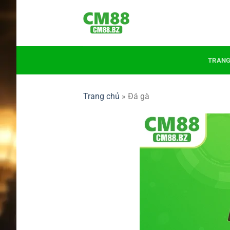
Bỏ
qua
nội
dung
TRANG
Trang chủ
»
Đá gà