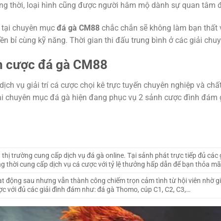
ồng thời, loại hình cũng được người hâm mộ dành sự quan tâm đ
p tại chuyên mục
đá gà CM88
chắc chắn sẽ không làm bạn thất v
ền bỉ cùng kỹ năng. Thời gian thi đấu trung bình ở các giải chu
h cược đá gà CM88
ch vụ giải trí cá cược chọi kê trực tuyến chuyên nghiệp và chấ
 Tại chuyên mục đá gà hiện đang phục vụ 2 sảnh cược đình đám
thị trường cung cấp dịch vụ đá gà online. Tại sảnh phát trực tiếp đủ các
g thời cung cấp dịch vụ cá cược với tỷ lệ thưởng hấp dẫn để bạn thỏa 
ạt động sau nhưng vẫn thành công chiếm trọn cảm tình từ hội viên nhờ gia
ược với đủ các giải đình đám như: đá gà Thomo, cúp C1, C2, C3,…